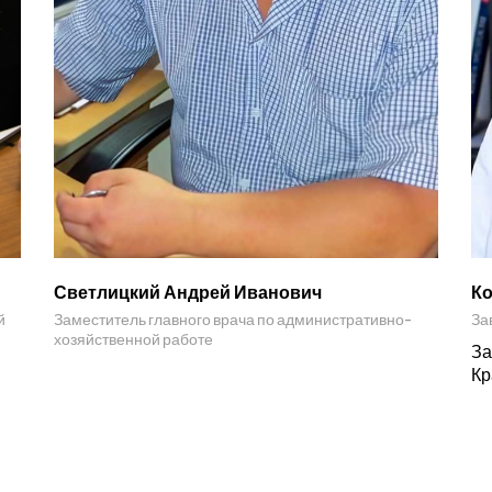
Светлицкий Андрей Иванович
Ко
й
Заместитель главного врача по административно-
За
хозяйственной работе
За
Кр