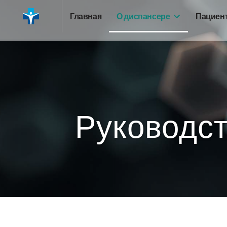
Главная
О диспансере
Пациен
Руководс