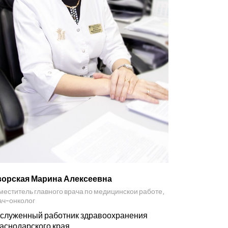
орская Марина Алексеевна
меститель главного врача по медицинскои работе,
ач-онколог
служенный работник здравоохранения
аснодарского края.