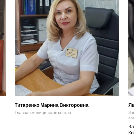
Титаренко Марина Викторовна
Яв
Главная медицинская сестра
За
вр
За
Кр