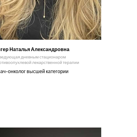
гер Наталья Александровна
ведующая дневным стационаром
отивоопухлевой лекарственной терапии
ач-онколог высшей категории